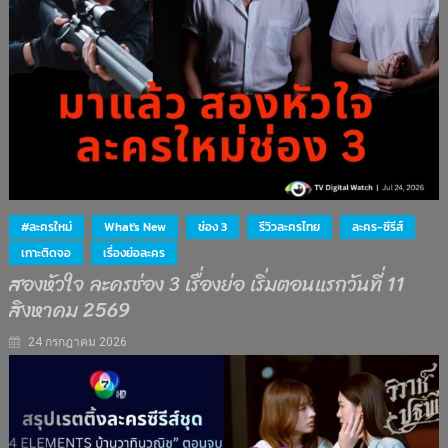
#ละครใหม่
What's New
ช่อง 3
รีวิวละครไทย
ละคร-ซีรีส์
เกาะติดจอ
เรื่องย่อละคร
สองหัวใจ ละครช่อง 3 เรื่องย่อ เริ่มตอนแรกวันที่ 11
สิงหาคม 2569
24 กรกฎาคม 2026