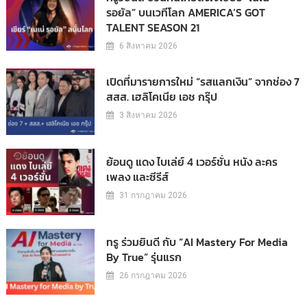
รอยัล” บนเวทีโลก AMERICA’S GOT
TALENT SEASON 21
6 สิงหาคม 2026
เปิดที่มารายการใหม่ “รสแลกเงิน” จากช่อง 7
สสส. เฮลิโคเนีย เอช กรุ๊ป
3 สิงหาคม 2026
ย้อนดู แดง ไบเล่ย์ 4 เวอร์ชั่น หนัง ละคร
เพลง และซีรีส์
31 กรกฎาคม 2026
ทรู ร่วมยินดี กับ “AI Mastery For Media
By True” รุ่นแรก
26 กรกฎาคม 2026