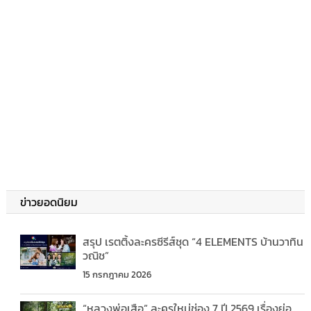
ข่าวยอดนิยม
สรุป เรตติ้งละครซีรีส์ชุด “4 ELEMENTS บ้านวาทิน
วณิช”
15 กรกฎาคม 2026
“หลวงพ่อเสือ” ละครใหม่ช่อง 7 ปี 2569 เรื่องย่อ