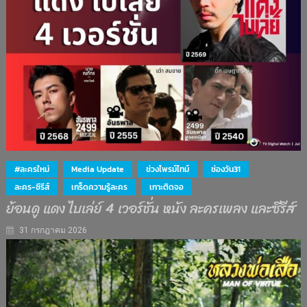
#ละครใหม่
Media Update
ช่วงไพรม์ไทม์
ช่องวัน31
ละคร-ซีรีส์
เกร็ดความรู้ละคร
เกาะติดจอ
ย้อนดู แดง ไบเล่ย์ 4 เวอร์ชั่น หนัง ละครเพลง และซีรีส์
31 กรกฎาคม 2026