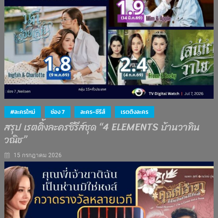
#ละครใหม่
ช่อง 7
ละคร-ซีรีส์
เรตติงละคร
สรุป เรตติ้งละครซีรีส์ชุด “4 ELEMENTS บ้านวาทิน
วณิช”
15 กรกฎาคม 2026