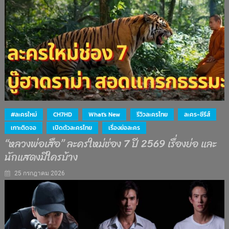
#ละครใหม่
CH7HD
What's New
รีวิวละครไทย
ละคร-ซีรีส์
เกาะติดจอ
เปิดตัวละครไทย
เรื่องย่อละคร
“หลวงพ่อเสือ” ละครใหม่ช่อง 7 ปี 2569 เรื่องย่อ และ
นักแสดงมีใครบ้าง
25 กรกฎาคม 2026