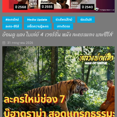
#ละครใหม่
Media Update
ช่วงไพรม์ไทม์
ช่องวัน31
ละคร-ซีรีส์
เกร็ดความรู้ละคร
เกาะติดจอ
ย้อนดู แดง ไบเล่ย์ 4 เวอร์ชั่น หนัง ละครเพลง และซีรีส์
31 กรกฎาคม 2026