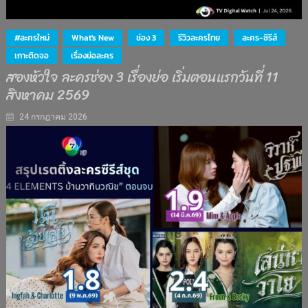
#ละครใหม่
What's New
ช่อง 3
รีวิวละครไทย
ละคร-ซีรีส์
เกาะติดจอ
เรื่องย่อละคร
สองหัวใจ ละครช่อง 3 เรื่องย่อ เริ่มตอนแรกวันที่ 11
สิงหาคม 2569
24 กรกฎาคม 2026