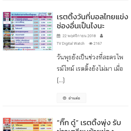
เรตติ้งวันที่บอลไทยแข่ง
ช่องอื่นเป็นไงนะ
22 พฤศจิกายน 2018
TV Digital Watch
2167
วันพุธยังเป็นช่วงที่ละครไพ
รม์ไทม์ เรตติ้งยังไม่มา เมื่อ
[…]
อ่านต่อ
“กิ๊ก ดู๋” เรตติ้งพุ่ง รับ