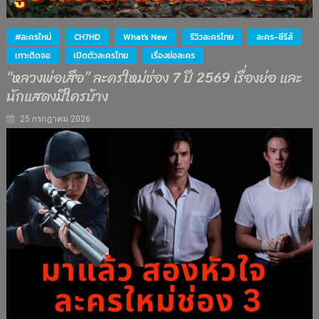
#ละครใหม่
CH7HD
What's New
รีวิวละครไทย
ละคร-ซีรีส์
เกาะติดจอ
เปิดตัวละครไทย
เรื่องย่อละคร
“หลวงพ่อเสือ” ละครใหม่ช่อง 7 ปี 2569 เรื่องย่อ และ
นักแสดงมีใครบ้าง
25 กรกฎาคม 2026