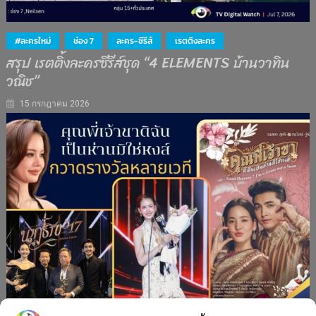
#ละครใหม่
ช่อง 7
ละคร-ซีรีส์
เรตติงละคร
สรุป เรตติ้งละครซีรีส์ชุด “4 ELEMENTS บ้านวาทิน
วณิช”
15 กรกฎาคม 2026