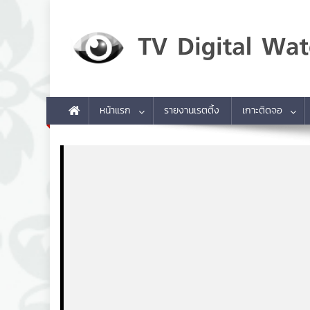
Skip to content
TV Digital Watch
เกาะติดทีวีและออนไลน์ รายงานเรตติ้ง
หน้าแรก
รายงานเรตติ้ง
เกาะติดจอ