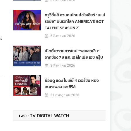
8 สิงหาคม 2026
ทรูวิชั่นส์ ชวนคนไทยส่งใจเชียร์ “เนเน่
รอยัล” บนเวทีโลก AMERICA’S GOT
TALENT SEASON 21
น
6 สิงหาคม 2026
เปิดที่มารายการใหม่ “รสแลกเงิน”
จากช่อง 7 สสส. เฮลิโคเนีย เอช กรุ๊ป
3 สิงหาคม 2026
ย้อนดู แดง ไบเล่ย์ 4 เวอร์ชั่น หนัง
ละครเพลง และซีรีส์
31 กรกฎาคม 2026
เพจ : TV DIGITAL WATCH