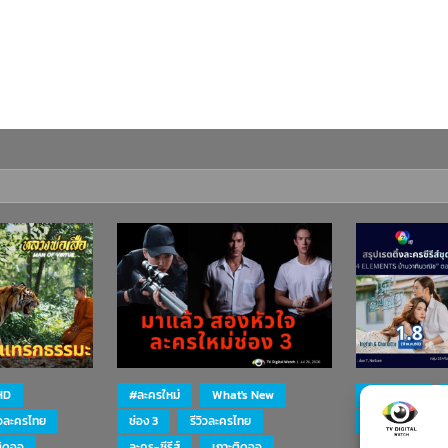
HD
#ละครใหม่
What's New
#ละครใหม่
ิวละครไทย
ช่อง 3
รีวิวละครไทย
ละคร-ซีรีส์
ติดจอ
ละคร-ซีรีส์
เกาะติดจอ