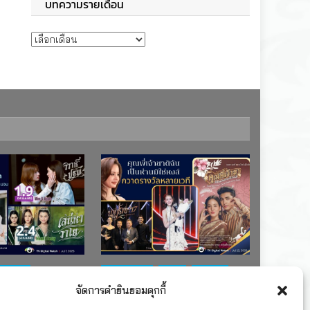
บทความรายเดือน
บทความรายเดือน
ช่อง 7
#ละครใหม่
TV
ช่อง 3
จัดการคำยินยอมคุกกี้
เรตติงละคร
รางวัล
ละคร-ซีรีส์