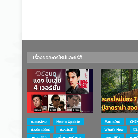
เรื่องย่อละครใหม่และซีรีส์
#ละครใหม่
Media Update
#ละครใหม่
CH7
ช่วงไพรม์ไทม์
ช่องวัน31
What's New
รีว
ละคร-ซีรีส์
เกร็ดความรู้ละคร
ละคร-ซีรีส์
เกาะ