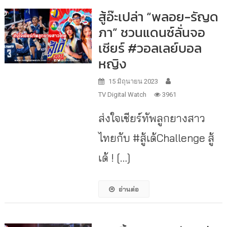
สู้อ๊ะเปล่า “พลอย-รัญด
ภา” ชวนแดนซ์ลั่นจอ
เชียร์ #วอลเลย์บอล
หญิง
15 มิถุนายน 2023
TV Digital Watch
3961
ส่งใจเชียร์ทัพลูกยางสาว
ไทยกับ #สู้เด้Challenge สู้
เด้ ! […]
อ่านต่อ