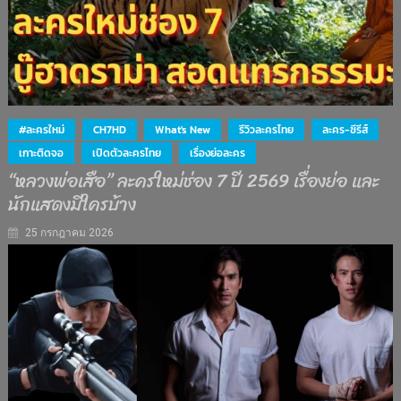
#ละครใหม่
CH7HD
What's New
รีวิวละครไทย
ละคร-ซีรีส์
เกาะติดจอ
เปิดตัวละครไทย
เรื่องย่อละคร
“หลวงพ่อเสือ” ละครใหม่ช่อง 7 ปี 2569 เรื่องย่อ และ
นักแสดงมีใครบ้าง
25 กรกฎาคม 2026