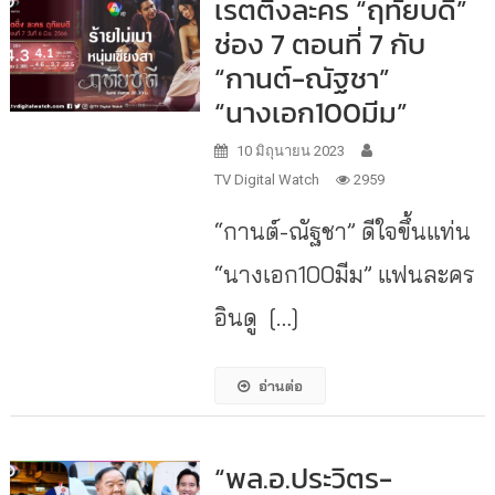
เรตติ้งละคร “ฤทัยบดี”
ช่อง 7 ตอนที่ 7 กับ
“กานต์-ณัฐชา”
“นางเอก100มีม”
10 มิถุนายน 2023
TV Digital Watch
2959
“กานต์-ณัฐชา” ดีใจขึ้นแท่น
“นางเอก100มีม” แฟนละคร
อินดู […]
อ่านต่อ
“พล.อ.ประวิตร-