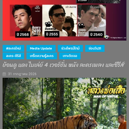
#ละครใหม่
Media Update
ช่วงไพรม์ไทม์
ช่องวัน31
ละคร-ซีรีส์
เกร็ดความรู้ละคร
เกาะติดจอ
ย้อนดู แดง ไบเล่ย์ 4 เวอร์ชั่น หนัง ละครเพลง และซีรีส์
31 กรกฎาคม 2026