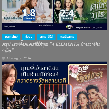
#ละครใหม่
ช่อง 7
ละคร-ซีรีส์
เรตติงละคร
สรุป เรตติ้งละครซีรีส์ชุด “4 ELEMENTS บ้านวาทิน
วณิช”
15 กรกฎาคม 2026