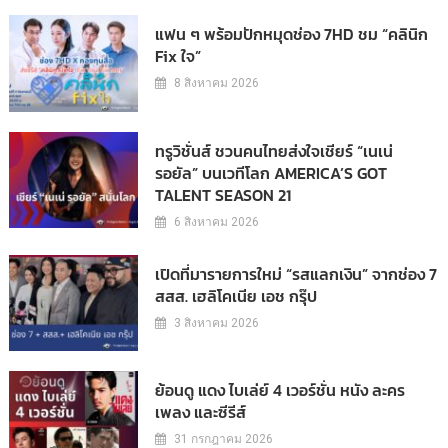
แฟน ๆ พร้อมปักหมุดช่อง 7HD ชม “คลินิก
Fix ใจ”
8 สิงหาคม 2026
ทรูวิชั่นส์ ชวนคนไทยส่งใจเชียร์ “เนเน่
รอยัล” บนเวทีโลก AMERICA’S GOT
TALENT SEASON 21
6 สิงหาคม 2026
เปิดที่มารายการใหม่ “รสแลกเงิน” จากช่อง 7
สสส. เฮลิโคเนีย เอช กรุ๊ป
3 สิงหาคม 2026
ย้อนดู แดง ไบเล่ย์ 4 เวอร์ชั่น หนัง ละคร
เพลง และซีรีส์
31 กรกฎาคม 2026