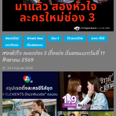
#ละครใหม่
What's New
ช่อง 3
รีวิวละครไทย
ละคร-ซีรีส์
เกาะติดจอ
เรื่องย่อละคร
สองหัวใจ ละครช่อง 3 เรื่องย่อ เริ่มตอนแรกวันที่ 11
สิงหาคม 2569
24 กรกฎาคม 2026