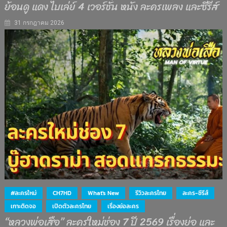
ย้อนดู แดง ไบเล่ย์ 4 เวอร์ชั่น หนัง ละครเพลง และซีรีส์
31 กรกฎาคม 2026
#ละครใหม่
CH7HD
What's New
รีวิวละครไทย
ละคร-ซีรีส์
เกาะติดจอ
เปิดตัวละครไทย
เรื่องย่อละคร
“หลวงพ่อเสือ” ละครใหม่ช่อง 7 ปี 2569 เรื่องย่อ และ