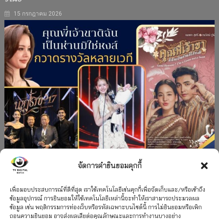
15 กรกฎาคม 2026
จัดการคำยินยอมคุกกี้
#ละครใหม่
TV
ช่อง 3
รางวัล
ละคร-ซีรีส์
”คุณพี่เจ้าขาดิฉันเป็นห่านมิใช่หงส์” กวาดรางวัล
เพื่อมอบประสบการณ์ที่ดีที่สุด เราใช้เทคโนโลยีเช่นคุกกี้เพื่อจัดเก็บและ/หรือเข้าถึง
ข้อมูลอุปกรณ์ การยินยอมให้ใช้เทคโนโลยีเหล่านี้จะทำให้เราสามารถประมวลผล
เพียบ จาก 8 เวที
ข้อมูล เช่น พฤติกรรมการท่องเว็บหรือรหัสเฉพาะบนไซต์นี้ การไม่ยินยอมหรือเพิก
ถอนความยินยอม อาจส่งผลเสียต่อคุณลักษณะและการทำงานบางอย่าง