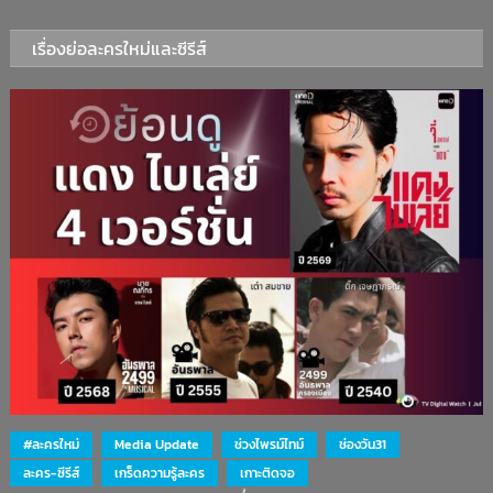
เรื่องย่อละครใหม่และซีรีส์
#ละครใหม่
Media Update
ช่วงไพรม์ไทม์
ช่องวัน31
ละคร-ซีรีส์
เกร็ดความรู้ละคร
เกาะติดจอ