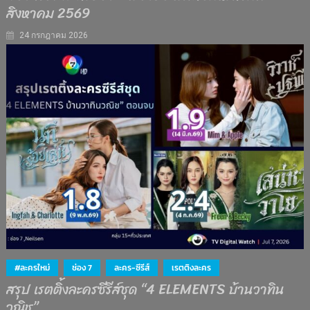
สิงหาคม 2569
24 กรกฎาคม 2026
#ละครใหม่
ช่อง 7
ละคร-ซีรีส์
เรตติงละคร
สรุป เรตติ้งละครซีรีส์ชุด “4 ELEMENTS บ้านวาทิน
วณิช”