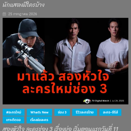
นักแสดงมีใครบ้าง
25 กรกฎาคม 2026
#ละครใหม่
What's New
ช่อง 3
รีวิวละครไทย
ละคร-ซีรีส์
เกาะติดจอ
เรื่องย่อละคร
สองหัวใจ ละครช่อง 3 เรื่องย่อ เริ่มตอนแรกวันที่ 11