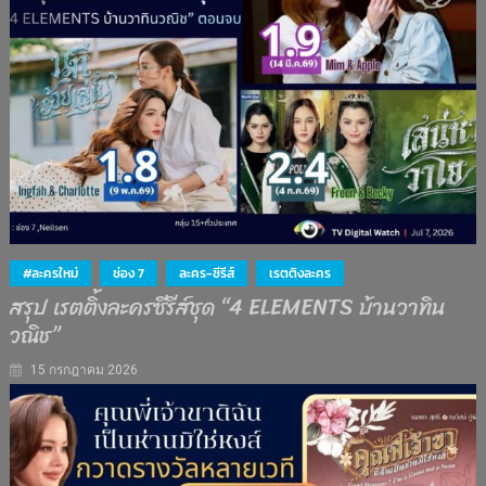
#ละครใหม่
ช่อง 7
ละคร-ซีรีส์
เรตติงละคร
สรุป เรตติ้งละครซีรีส์ชุด “4 ELEMENTS บ้านวาทิน
วณิช”
15 กรกฎาคม 2026