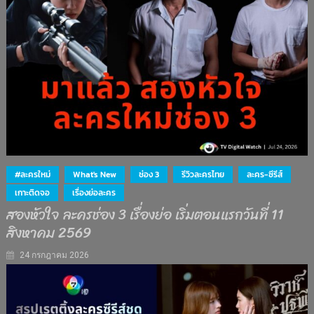
#ละครใหม่
What's New
ช่อง 3
รีวิวละครไทย
ละคร-ซีรีส์
เกาะติดจอ
เรื่องย่อละคร
สองหัวใจ ละครช่อง 3 เรื่องย่อ เริ่มตอนแรกวันที่ 11
สิงหาคม 2569
24 กรกฎาคม 2026