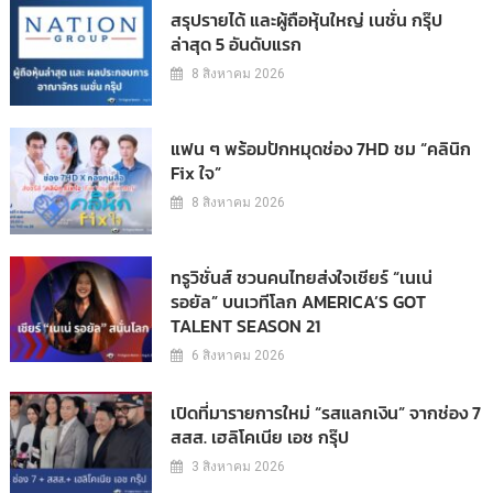
สรุปรายได้ และผู้ถือหุ้นใหญ่ เนชั่น กรุ๊ป
ล่าสุด 5 อันดับแรก
8 สิงหาคม 2026
แฟน ๆ พร้อมปักหมุดช่อง 7HD ชม “คลินิก
Fix ใจ”
8 สิงหาคม 2026
ทรูวิชั่นส์ ชวนคนไทยส่งใจเชียร์ “เนเน่
รอยัล” บนเวทีโลก AMERICA’S GOT
TALENT SEASON 21
6 สิงหาคม 2026
เปิดที่มารายการใหม่ “รสแลกเงิน” จากช่อง 7
สสส. เฮลิโคเนีย เอช กรุ๊ป
3 สิงหาคม 2026