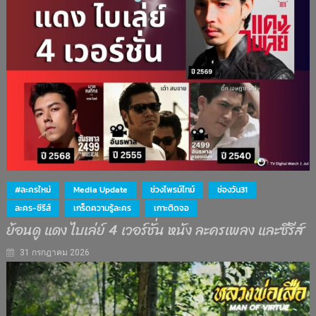
#ละครใหม่
Media Update
ช่วงไพรม์ไทม์
ช่องวัน31
ละคร-ซีรีส์
เกร็ดความรู้ละคร
เกาะติดจอ
ย้อนดู แดง ไบเล่ย์ 4 เวอร์ชั่น หนัง ละครเพลง และซีรีส์
31 กรกฎาคม 2026