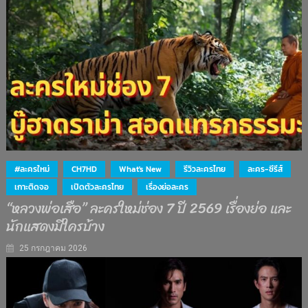
#ละครใหม่
CH7HD
What's New
รีวิวละครไทย
ละคร-ซีรีส์
เกาะติดจอ
เปิดตัวละครไทย
เรื่องย่อละคร
“หลวงพ่อเสือ” ละครใหม่ช่อง 7 ปี 2569 เรื่องย่อ และ
นักแสดงมีใครบ้าง
25 กรกฎาคม 2026