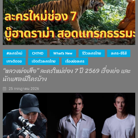
#ละครใหม่
CH7HD
What's New
รีวิวละครไทย
ละคร-ซีรีส์
เกาะติดจอ
เปิดตัวละครไทย
เรื่องย่อละคร
“หลวงพ่อเสือ” ละครใหม่ช่อง 7 ปี 2569 เรื่องย่อ และ
นักแสดงมีใครบ้าง
25 กรกฎาคม 2026