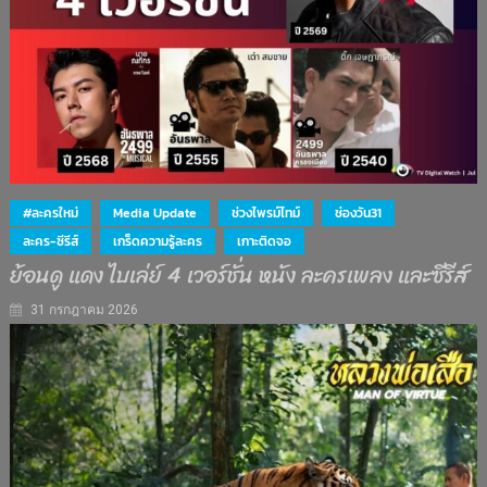
#ละครใหม่
Media Update
ช่วงไพรม์ไทม์
ช่องวัน31
ละคร-ซีรีส์
เกร็ดความรู้ละคร
เกาะติดจอ
ย้อนดู แดง ไบเล่ย์ 4 เวอร์ชั่น หนัง ละครเพลง และซีรีส์
31 กรกฎาคม 2026