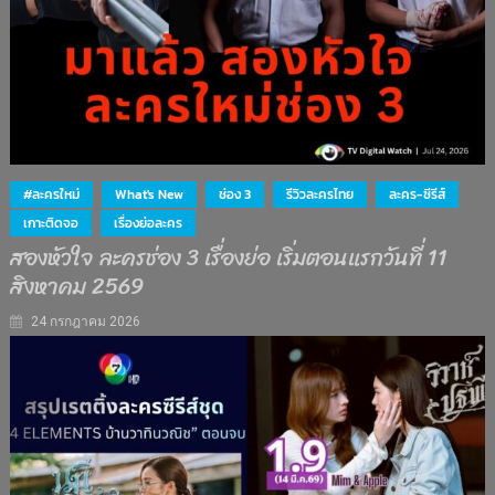
#ละครใหม่
What's New
ช่อง 3
รีวิวละครไทย
ละคร-ซีรีส์
เกาะติดจอ
เรื่องย่อละคร
สองหัวใจ ละครช่อง 3 เรื่องย่อ เริ่มตอนแรกวันที่ 11
สิงหาคม 2569
24 กรกฎาคม 2026