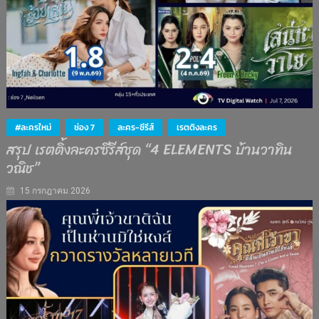
#ละครใหม่
ช่อง 7
ละคร-ซีรีส์
เรตติงละคร
สรุป เรตติ้งละครซีรีส์ชุด “4 ELEMENTS บ้านวาทิน
วณิช”
15 กรกฎาคม 2026