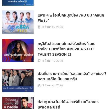
แฟน ๆ พร้อมปักหมุดช่อง 7HD ชม “คลินิก
Fix ใจ”
8 สิงหาคม 2026
ทรูวิชั่นส์ ชวนคนไทยส่งใจเชียร์ “เนเน่
รอยัล” บนเวทีโลก AMERICA’S GOT
TALENT SEASON 21
6 สิงหาคม 2026
เปิดที่มารายการใหม่ “รสแลกเงิน” จากช่อง 7
สสส. เฮลิโคเนีย เอช กรุ๊ป
3 สิงหาคม 2026
ย้อนดู แดง ไบเล่ย์ 4 เวอร์ชั่น หนัง ละคร
เพลง และซีรีส์