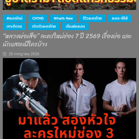
#ละครใหม่
CH7HD
What's New
รีวิวละครไทย
ละคร-ซีรีส์
เกาะติดจอ
เปิดตัวละครไทย
เรื่องย่อละคร
“หลวงพ่อเสือ” ละครใหม่ช่อง 7 ปี 2569 เรื่องย่อ และ
นักแสดงมีใครบ้าง
25 กรกฎาคม 2026