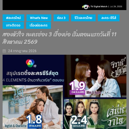
#ละครใหม่
What's New
ช่อง 3
รีวิวละครไทย
ละคร-ซีรีส์
เกาะติดจอ
เรื่องย่อละคร
สองหัวใจ ละครช่อง 3 เรื่องย่อ เริ่มตอนแรกวันที่ 11
สิงหาคม 2569
24 กรกฎาคม 2026