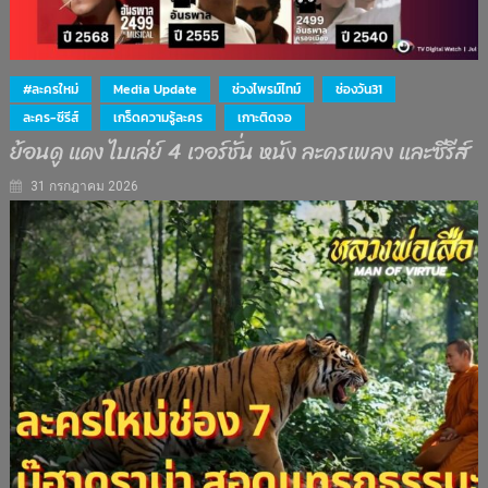
#ละครใหม่
Media Update
ช่วงไพรม์ไทม์
ช่องวัน31
ละคร-ซีรีส์
เกร็ดความรู้ละคร
เกาะติดจอ
ย้อนดู แดง ไบเล่ย์ 4 เวอร์ชั่น หนัง ละครเพลง และซีรีส์
31 กรกฎาคม 2026