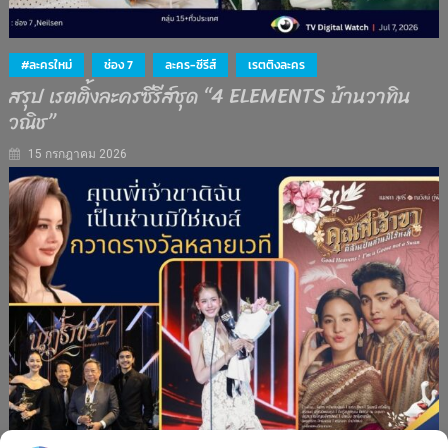
#ละครใหม่
ช่อง 7
ละคร-ซีรีส์
เรตติงละคร
สรุป เรตติ้งละครซีรีส์ชุด “4 ELEMENTS บ้านวาทิน
วณิช”
15 กรกฎาคม 2026