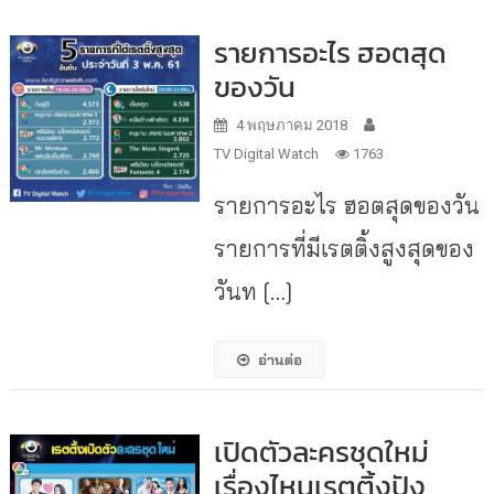
รายการอะไร ฮอตสุด
ของวัน
4 พฤษภาคม 2018
TV Digital Watch
1763
รายการอะไร ฮอตสุดของวัน
รายการที่มีเรตติ้งสูงสุดของ
วันท […]
อ่านต่อ
เปิดตัวละครชุดใหม่
เรื่องไหนเรตติ้งปัง