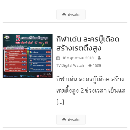
อ่านต่อ
กีฬาเด่น ละครบู๊เดือด
สร้างเรตติ้งสูง
18 พฤษภาคม 2018
TV Digital Watch
1538
กีฬาเด่น ละครบู๊เดือด สร้าง
เรตติ้งสูง 2 ช่วงเวลา เย็นแล
[…]
อ่านต่อ