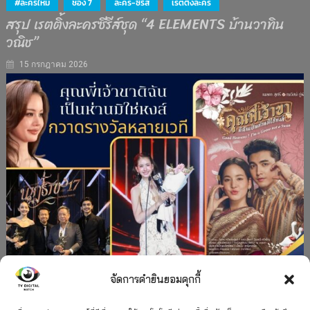
#ละครใหม่
ช่อง 7
ละคร-ซีรีส์
เรตติงละคร
สรุป เรตติ้งละครซีรีส์ชุด “4 ELEMENTS บ้านวาทิน
วณิช”
15 กรกฎาคม 2026
จัดการคำยินยอมคุกกี้
#ละครใหม่
TV
ช่อง 3
รางวัล
ละคร-ซีรีส์