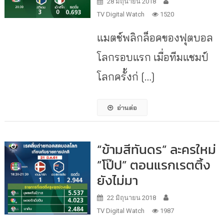
28 มิถุนายน 2018
TV Digital Watch
1520
แมตช์พลิกล็อคของฟุตบอล
โลกรอบแรก เมื่อทีมแชมป์
โลกครั้งก่ […]
อ่านต่อ
“ข้ามสีทันดร” ละครใหม่
”โป๊ป” ตอนแรกเรตติ้ง
ยังไม่มา
22 มิถุนายน 2018
TV Digital Watch
1987