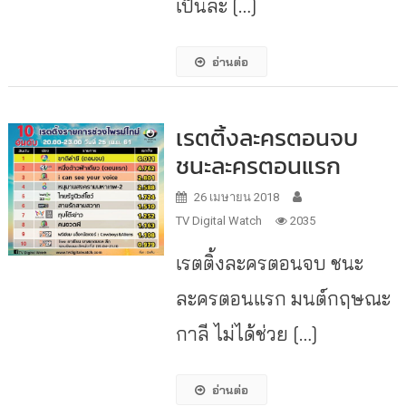
เป็นละ […]
อ่านต่อ
เรตติ้งละครตอนจบ
ชนะละครตอนแรก
26 เมษายน 2018
TV Digital Watch
2035
เรตติ้งละครตอนจบ ชนะ
ละครตอนแรก มนต์กฤษณะ
กาลี ไม่ได้ช่วย […]
อ่านต่อ