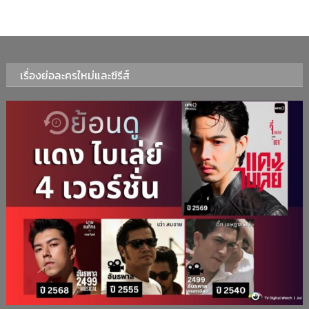
เรื่องย่อละครใหม่และซีรีส์