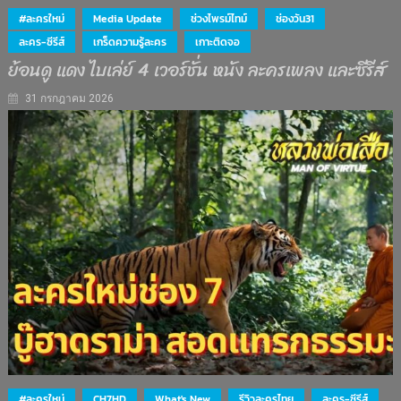
#ละครใหม่
Media Update
ช่วงไพรม์ไทม์
ช่องวัน31
ละคร-ซีรีส์
เกร็ดความรู้ละคร
เกาะติดจอ
ย้อนดู แดง ไบเล่ย์ 4 เวอร์ชั่น หนัง ละครเพลง และซีรีส์
31 กรกฎาคม 2026
#ละครใหม่
CH7HD
What's New
รีวิวละครไทย
ละคร-ซีรีส์