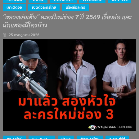
เกาะติดจอ
เปิดตัวละครไทย
เรื่องย่อละคร
“หลวงพ่อเสือ” ละครใหม่ช่อง 7 ปี 2569 เรื่องย่อ และ
นักแสดงมีใครบ้าง
25 กรกฎาคม 2026